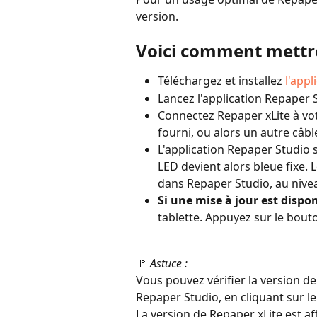
version.
Voici comment mettre 
Téléchargez et installez 
l'app
Lancez l'application Repaper 
Connectez Repaper xLite à vot
fourni, ou alors un autre câb
L'application Repaper Studio 
LED devient alors bleue fixe. 
dans Repaper Studio, au niv
Si une mise à jour est dispon
tablette. Appuyez sur le bout
🚩 
Astuce :
Vous pouvez vérifier la version d
Repaper Studio, en cliquant sur le
La version de Repaper xLite est af