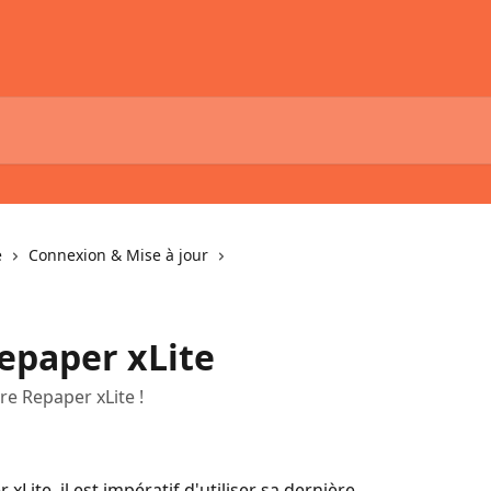
e
Connexion & Mise à jour
Repaper xLite
re Repaper xLite !
ite, il est impératif d'utiliser sa dernière 