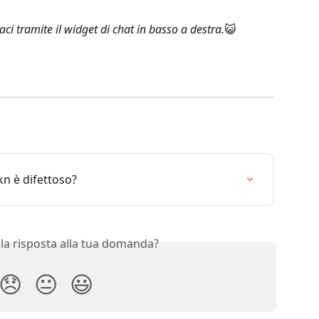
ci tramite il widget di chat in basso a destra.
😺
kn è difettoso?
 la risposta alla tua domanda?
😞
😐
😃